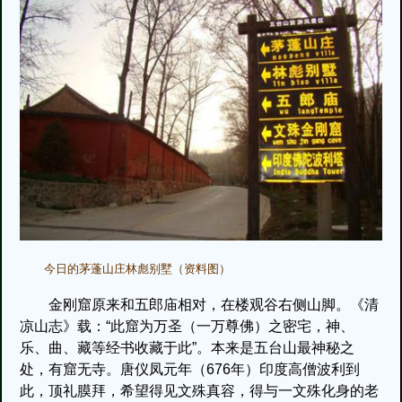
今日的茅蓬山庄林彪别墅（资料图）
金刚窟原来和五郎庙相对，在楼观谷右侧山脚。《清
凉山志》载：“此窟为万圣（一万尊佛）之密宅，神、
乐、曲、藏等经书收藏于此”。本来是五台山最神秘之
处，有窟无寺。唐仪凤元年（676年）印度高僧波利到
此，顶礼膜拜，希望得见文殊真容，得与一文殊化身的老