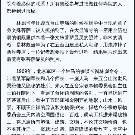
院有着必然的联系！所有曾经参与过损毁任何寺院的人，
都遭到过报应。
林彪当年炸毁五台山寺庙的时候在烟尘中显现的童子
身文殊菩萨，被人抓拍到了。在大显通寺的一座用金箔包
裹的铜殿里供奉着一张文殊菩萨显灵的照片，非常的清
晰，是林彪当年为了在五台山建造私人宅邸，用炮炸掉了
两座寺庙，一位记者想要拍下轰炸过程，结果照片洗出来
后竟有张菩萨显灵的照片。
1969年，北京军区一个姓马的参谋长衔林彪命令，
带着某军副军长和几个师长，一彪人马，来五台山踏勘风
景绝佳又隐秘的处所。来人在五台宗教事物委员会副主任
王伯祥陪同下，看遍了台怀镇周围的名刹，一直寻访到广
济茅蓬后山，看中了五郎庙和金刚窟的地形，山水，风
景。不顾王伯祥的异议和文物保护法，悍然命令宗教事物
委员会三天内清空周围僧侣，百姓，调动工兵进来爆破施
工，将原庙所有塑像、建筑、文物，不论其文物价值，也
不准其拆迁，一概就地炸毁。随着隆隆的爆炸声，天空中