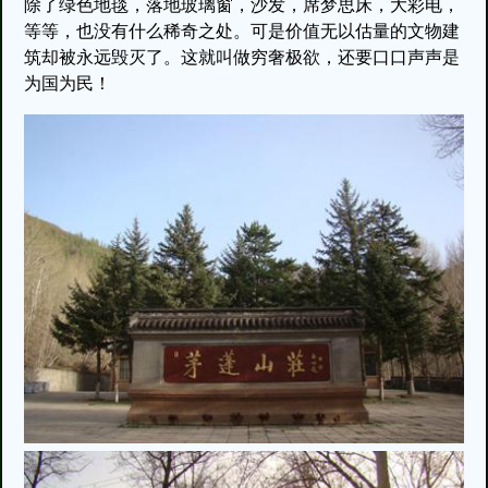
除了绿色地毯，落地玻璃窗，沙发，席梦思床，大彩电，
等等，也没有什么稀奇之处。可是价值无以估量的文物建
筑却被永远毁灭了。这就叫做穷奢极欲，还要口口声声是
为国为民！