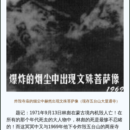
炸毁寺庙的烟尘中赫然出现文殊菩萨像（现存五台山大显通寺）
题记：1971年9月13日林彪在蒙古境内机毁人亡！在
所有的那个年代死去的大人物中，林彪的死是最惨不忍睹
的！而这冥冥中又与1969年他下令炸毁五台山的两座寺