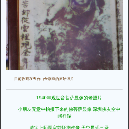
目前收藏在五台山金刚窟的原始照片
1940年观世音菩萨显像的老照片
小朋友无意中拍摄下来的佛菩萨显像 深圳佛友空中
睹祥瑞
清定上师圆寂前怀抱佛像 天空显现三圣