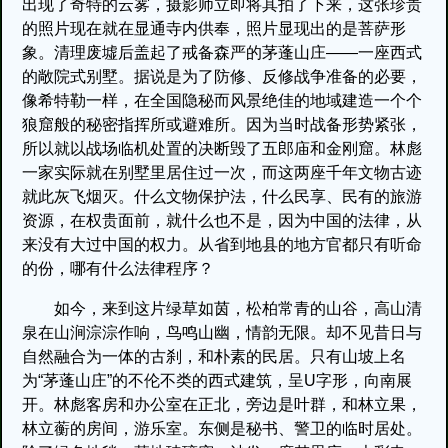
出现了奇特的云雾，摄影师立即将其拍了下来，这张珍贵
的照片现在就在显通寺内供奉，照片显现出的是菩萨形
象。清理废墟后盖起了戒备森严的茅蓬山庄——一座西式
的敞院式别墅。据说是为了防修、反修战争准备的必要，
像希特勒一样，在全国隐秘而风景绝佳的地域建造一个个
狼窟般的秘密指挥所或避难所。因为当时战备形势紧张，
所以就以战场临机处置的决断毁了五郎庙和金刚窟。林彪
一家实际就在别墅里居住过一次，而这两座千年文物古迹
就此灰飞烟灭。什么文物保护法，什么民享、民有的旅游
资源，在权贵面前，就什么也不是，因为中国的法律，从
来没有大过中国的权力。从省到地县的地方官都只有听命
的份，哪有什么法律程序？
如今，来到这片绿草如茵，松柏常青的山谷，高山清
泉在山涧淙淙作响，鸟鸣山幽，情韵无限。却不见昔日与
自然融合为一体的古刹，和朴素的民居。只有山坡上名
为“茅蓬山庄”的不伦不类的西式建筑，呈U字形，向南展
开。林彪客房和办公室在正北，旁边是叶群，和林立果，
林立蘅的房间，游乐室。东侧是秘书、警卫的临时居处。