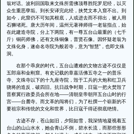
翁对话。波利回国取来文殊所需佛顶尊胜陀罗尼经，以灭
众生重恶孽垢。到长安译完此经，挟梵文本入窟不出。到
如今，此窟仍不可知其根底，人或进去而不得出，被人用
石狮堵死。唐大历年间，温州元著禅师得一老翁指点，始
在此建造寺院，分上下两院，有一尊五台山最重的（七千
斤）铜药师佛，还有文殊铜像，普贤石像。因怀疑老翁为
文殊化身，遂命名寺院为般若寺，意为“智慧”，也即文殊
洞。
在那个乖戾的时代，五台山遭难的文物古迹不仅仅是
五郎庙和金刚窟。有史记载的章嘉活佛五寺之一的普乐
寺、文殊寺以下的十九座寺院，毁于工兵的大炮和红卫兵
骁将的造反，破四旧。抗日战争时期，日寇一把火焚毁了
晋察冀行政委员会所在地——清朝皇帝朝拜五台山时的行
宫——台麓寺。而文革的闯将们，为了杜撰一个崭新的不
要祖宗和传统的文化和世界，比日寇干得还彻底绝情。
古迹不存，苍山如旧，夕阳如雪，我深情地凝视着五
台山的山山水水，她会青山不倒，碧水长流，而那些形形