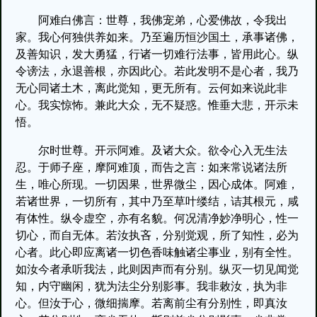
阿难白佛言：世尊，我佛宠弟，心爱佛故，令我出
家。我心何独供养如来。乃至遍历恒沙国土，承事诸佛，
及善知识，发大勇猛，行诸一切难行法事，皆用此心。纵
令谤法，永退善根，亦因此心。若此发明不是心者，我乃
无心同诸土木，离此觉知，更无所有。云何如来说此非
心。我实惊怖。兼此大众，无不疑惑。惟垂大悲，开示未
悟。
尔时世尊。开示阿难。及诸大众。欲令心入无生法
忍。于师子座，摩阿难顶，而告之言：如来常说诸法所
生，唯心所现。一切因果，世界微尘，因心成体。阿难，
若诸世界，一切所有，其中乃至草叶缕结，诘其根元，咸
有体性。纵令虚空，亦有名貌。何况清净妙净明心，性一
切心，而自无体。若汝执吝，分别觉观，所了知性，必为
心者。此心即应离诸一切色香味触诸尘事业，别有全性。
如汝今者承听我法，此则因声而有分别。纵灭一切见闻觉
知，内守幽闲，犹为法尘分别影事。我非敕汝，执为非
心。但汝于心，微细揣摩。若离前尘有分别性，即真汝