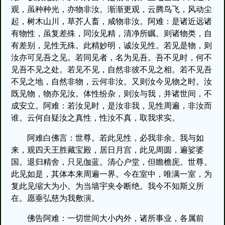
观，虽种种光，亦物非汝。渐渐更观，云腾鸟飞，风动尘
起，树木山川，草芥人畜，咸物非汝。阿难：是诸近远诸
有物性，虽复差殊，同汝见精，清净所瞩。则诸物类，自
有差别，见性无殊。此精妙明，诚汝见性。若见是物，则
汝亦可见吾之见。若同见者，名为见吾。吾不见时，何不
见吾不见之处。若见不见，自然非彼不见之相。若不见吾
不见之地，自然非物，云何非汝。又则汝今见物之时。汝
既见物，物亦见汝。体性纷杂，则汝与我，并诸世间，不
成安立。阿难：若汝见时，是汝非我，见性周遍，非汝而
谁。云何自疑汝之真性，性汝不真，取我求实。
阿难白佛言：世尊。若此见性，必我非余。我与如
来，观四天王胜藏宝殿，居日月宫，此见周圆，遍娑婆
国。退归精舍，只见伽蓝。清心户堂，但瞻檐庑。世尊。
此见如是，其体本来周遍一界。今在室中，唯满一室，为
复此见缩大为小。为当墙宇夹令断绝。我今不知斯义所
在。愿垂弘慈为我敷演。
佛告阿难：一切世间大小内外，诸所事业，各属前