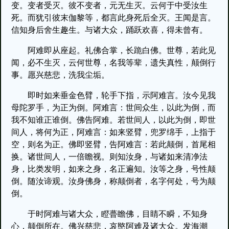
变。变者受灭。彼不变者，元无生灭。云何于中受汝生
死。而犹引彼末伽黎等，都言此身死后全灭。王闻是言。
信知身后舍生趣生。与诸大众，踊跃欢喜，得未曾有。
阿难即从座起。礼佛合掌，长跪白佛。世尊，若此见
闻，必不生灭，云何世尊，名我等辈，遗失真性，颠倒行
事。愿兴慈悲，洗我尘垢。
即时如来垂金色臂，轮手下指，示阿难言。汝今见我
母陀罗手，为正为倒。阿难言：世间众生，以此为倒，而
我不知谁正谁倒。佛告阿难。若世间人，以此为倒，即世
间人，将何为正，阿难言：如来竖臂，兜罗绵手，上指于
空，则名为正。佛即竖臂，告阿难言：若此颠倒，首尾相
换。诸世间人，一倍瞻视。则知汝身，与诸如来清净法
身，比类发明，如来之身，名正遍知。汝等之身，号性颠
倒。随汝谛观。汝身佛身，称颠倒者，名字何处，号为颠
倒。
于时阿难与诸大众，瞪瞢瞻佛，目睛不瞬，不知身
心，颠倒所在。佛兴慈悲，哀愍阿难及诸大众。发海潮