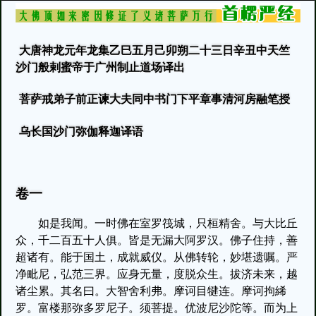
大唐神龙元年龙集乙巳五月己卯朔二十三日辛丑中天竺
沙门般剌蜜帝于广州制止道场译出
菩萨戒弟子前正谏大夫同中书门下平章事清河房融笔授
乌长国沙门弥伽释迦译语
卷一
如是我闻。一时佛在室罗筏城，只桓精舍。与大比丘
众，千二百五十人俱。皆是无漏大阿罗汉。佛子住持，善
超诸有。能于国土，成就威仪。从佛转轮，妙堪遗嘱。严
净毗尼，弘范三界。应身无量，度脱众生。拔济未来，越
诸尘累。其名曰。大智舍利弗。摩诃目犍连。摩诃拘絺
罗。富楼那弥多罗尼子。须菩提。优波尼沙陀等。而为上