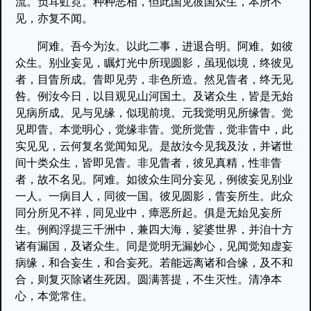
流。负耳虹霓。种种恶相，但此国见彼国众生，本所不
见，亦复不闻。
阿难。吾今为汝。以此二事，进退合明。阿难。如彼
众生。别业妄见，瞩灯光中所现圆影，虽现似境，终彼见
者，目眚所成。眚即见劳，非色所造。然见眚者，终无见
咎。例汝今日，以目观见山河国土。及诸众生，皆是无始
见病所成。见与见缘，似现前境。元我觉明见所缘眚。觉
见即眚。本觉明心，觉缘非眚。觉所觉眚，觉非眚中，此
实见见，云何复名觉闻知见。是故汝今见我及汝，并诸世
间十类众生，皆即见眚。非见眚者，彼见真精，性非眚
者，故不名见。阿难。如彼众生同分妄见，例彼妄见别业
一人。一病目人，同彼一国。彼见圆影，眚妄所生。此众
同分所见不祥，同见业中，瘴恶所起。俱是无始见妄所
生。例阎浮提三千洲中，兼四大海，娑婆世界，并洎十方
诸有漏国，及诸众生。同是觉明无漏妙心，见闻觉知虚妄
病缘，和合妄生，和合妄死。若能远离诸和合缘，及不和
合，则复灭除诸生死因。圆满菩提，不生灭性。清净本
心，本觉常住。