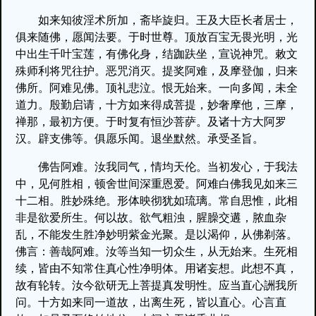
如来知彼淫术所加，斋毕旋归。王及大臣长者居士，
俱来随佛，愿闻法要。于时世尊。顶放百宝无畏光明，光
中出生千叶宝莲，有佛化身，结跏趺坐，宣说神咒。敕文
殊师利将咒往护。恶咒消灭。提奖阿难，及摩登伽，归来
佛所。阿难见佛。顶礼悲泣。恨无始来。一向多闻，未全
道力。殷勤启请，十方如来得成菩提，妙奢摩他，三摩，
禅那，最初方便。于时复有恒沙菩萨。及诸十方大阿罗
汉。辟支佛等。俱愿乐闻。退坐默然。承受圣旨。
佛告阿难。汝我同气，情均天伦。当初发心，于我法
中，见何胜相，顿舍世间深重恩爱。阿难白佛我见如来三
十二相。胜妙殊绝。形体映彻犹如琉璃。常自思惟，此相
非是欲爱所生。何以故。欲气粗浊，腥臊交遘，脓血杂
乱，不能发生胜净妙明紫金光聚。是以渴仰，从佛剃落。
佛言：善哉阿难。汝等当知一切众生，从无始来。生死相
续，皆由不知常住真心性净明体。用诸妄想。此想不真，
故有轮转。汝今欲研无上菩提真发明性。应当直心詶我所
问。十方如来同一道故，出离生死，皆以直心。心言直