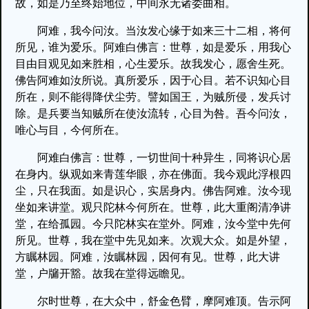
故，如是乃至终始地位，中间永无诸委曲相。
阿难，我今问汝。当汝发心缘于如来三十二相，将何
所见，谁为爱乐。阿难白佛言：世尊，如是爱乐，用我心
目由目观见如来胜相，心生爱乐。故我发心，愿舍生死。
佛告阿难如汝所说。真所爱乐，因于心目。若不识知心目
所在，则不能得降伏尘劳。譬如国王，为贼所侵，发兵讨
除。是兵要当知贼所在使汝流转，心目为咎。吾今问汝，
唯心与目，今何所在。
阿难白佛言：世尊，一切世间十种异生，同将识心居
在身内。纵观如来青莲华眼，亦在佛面。我今观此浮根四
尘，只在我面。如是识心，实居身内。佛告阿难。汝今现
坐如来讲堂。观只陀林今何所在。世尊，此大重阁清净讲
堂，在给孤园。今只陀林实在堂外。阿难，汝今堂中先何
所见。世尊，我在堂中先见如来。次观大众。如是外望，
方瞩林园。阿难，汝瞩林园，因何有见。世尊，此大讲
堂，户牖开豁。故我在堂得远瞻见。
尔时世尊，在大众中，舒金色臂，摩阿难顶。告示阿