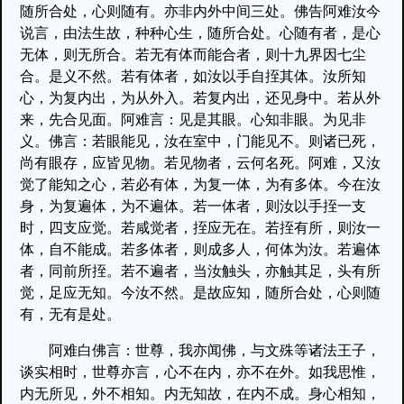
随所合处，心则随有。亦非内外中间三处。佛告阿难汝今
说言，由法生故，种种心生，随所合处。心随有者，是心
无体，则无所合。若无有体而能合者，则十九界因七尘
合。是义不然。若有体者，如汝以手自挃其体。汝所知
心，为复内出，为从外入。若复内出，还见身中。若从外
来，先合见面。阿难言：见是其眼。心知非眼。为见非
义。佛言：若眼能见，汝在室中，门能见不。则诸已死，
尚有眼存，应皆见物。若见物者，云何名死。阿难，又汝
觉了能知之心，若必有体，为复一体，为有多体。今在汝
身，为复遍体，为不遍体。若一体者，则汝以手挃一支
时，四支应觉。若咸觉者，挃应无在。若挃有所，则汝一
体，自不能成。若多体者，则成多人，何体为汝。若遍体
者，同前所挃。若不遍者，当汝触头，亦触其足，头有所
觉，足应无知。今汝不然。是故应知，随所合处，心则随
有，无有是处。
阿难白佛言：世尊，我亦闻佛，与文殊等诸法王子，
谈实相时，世尊亦言，心不在内，亦不在外。如我思惟，
内无所见，外不相知。内无知故，在内不成。身心相知，