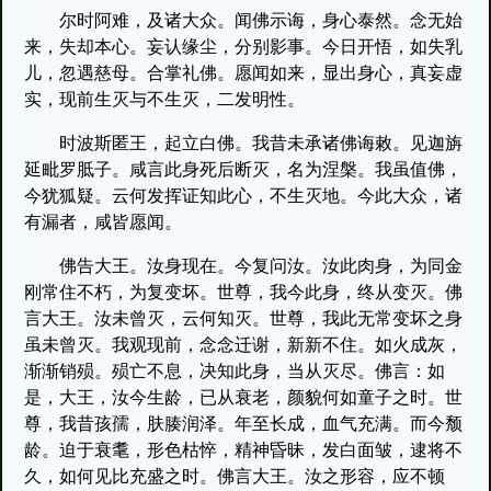
尔时阿难，及诸大众。闻佛示诲，身心泰然。念无始
来，失却本心。妄认缘尘，分别影事。今日开悟，如失乳
儿，忽遇慈母。合掌礼佛。愿闻如来，显出身心，真妄虚
实，现前生灭与不生灭，二发明性。
时波斯匿王，起立白佛。我昔未承诸佛诲敕。见迦旃
延毗罗胝子。咸言此身死后断灭，名为涅槃。我虽值佛，
今犹狐疑。云何发挥证知此心，不生灭地。今此大众，诸
有漏者，咸皆愿闻。
佛告大王。汝身现在。今复问汝。汝此肉身，为同金
刚常住不朽，为复变坏。世尊，我今此身，终从变灭。佛
言大王。汝未曾灭，云何知灭。世尊，我此无常变坏之身
虽未曾灭。我观现前，念念迁谢，新新不住。如火成灰，
渐渐销殒。殒亡不息，决知此身，当从灭尽。佛言：如
是，大王，汝今生龄，已从衰老，颜貌何如童子之时。世
尊，我昔孩孺，肤腠润泽。年至长成，血气充满。而今颓
龄。迫于衰耄，形色枯悴，精神昏昧，发白面皱，逮将不
久，如何见比充盛之时。佛言大王。汝之形容，应不顿