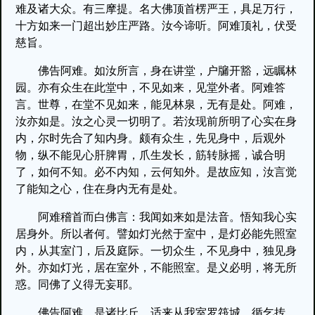
难及诸大众。有三摩提。名大佛顶首楞严王，具足万行，
十方如来一门超出妙庄严路。汝今谛听。阿难顶礼，伏受
慈旨。
佛告阿难。如汝所言，身在讲堂，户牖开豁，远瞩林
园。亦有众生在此堂中，不见如来，见堂外者。阿难答
言。世尊，在堂不见如来，能见林泉，无有是处。阿难，
汝亦如是。汝之心灵一切明了。若汝现前所明了心实在身
内，尔时先合了知内身。颇有众生，先见身中，后观外
物，纵不能见心肝脾胃，爪生发长，筋转脉摇，诚合明
了，如何不知。必不内知，云何知外。是故应知，汝言觉
了能知之心，住在身内无有是处。
阿难稽首而白佛言：我闻如来如是法音。悟知我心实
居身外。所以者何。譬如灯光然于室中，是灯必能先照室
内，从其室门，后及庭际。一切众生，不见身中，独见身
外。亦如灯光，居在室外，不能照室。是义必明，将无所
惑。同佛了义得无妄耶。
佛告阿难。是诸比丘，适来从我室罗筏城，循乞抟