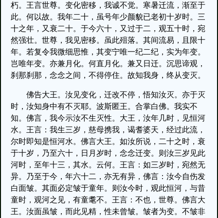
朽。王言世尊。变化密移，我诚不觉。寒暑迁流，渐至于
此。何以故。我年二十，虽号年少颜貌已老初十岁时。三
十之年，又衰二十。于今六十，又过于二，观五十时，宛
然强壮。世尊，我见密移。虽此殂落。其间流易，且限十
年。若复令我微细思惟，其变宁唯一纪二纪，实为年变。
岂唯年变。亦兼月化。何直月化。兼又日迁。沉思谛观，
刹那刹那，念念之间，不得停住。故知我身，终从变灭。
佛告大王。汝见变化，迁改不停，悟知汝灭。亦于灭
时，汝知身中有不灭耶。波斯匿王。合掌白佛。我实不
知。佛言，我今示汝不生灭性。大王，汝年几时，见恒河
水。王言：我生三岁，慈母携我，谒耆婆天，经过此流，
尔时即知是恒河水。佛言大王。如汝所说，二十之时，衰
于十岁，乃至六十，日月岁时，念念迁变。则汝三岁见此
河时，至年十三，其水。云何。王言：如三岁时，宛然无
异。乃至于今，年六十二，亦无有异，佛言：汝今自伤发
白面皱。其面必定皱于童年。则汝今时，观此恒河，与昔
童时，观河之见，有童耄不。王言：不也，世尊。佛言大
王。汝面虽皱，而此见精，性未曾皱。皱者为变。不皱非