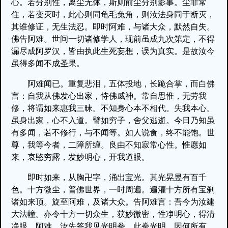
心。若分别性，离尘无体，斯则前尘分别影事。尘非常
住，若变灭时，此心则同龟毛兔角，则汝法身同于断灭，
其谁修证，无生法忍。即时阿难，与诸大众，默然自失。
佛告阿难。世间一切诸修学人，现前虽成九次第定，不得
漏尽成阿罗汉，皆由执此生死妄想，误为真实。是故汝今
虽得多闻不成圣果。
阿难闻已。重复悲泪，五体投地，长跪合掌，而白佛
言：自我从佛发心出家，恃佛威神。常自思惟，无劳我
修，将谓如来惠我三昧。不知身心本不相代。失我本心。
虽身出家，心不入道。譬如穷子，舍父逃逝。今日乃知虽
有多闻，若不修行，与不闻等。如人说食，终不能饱。世
尊，我等今者，二障所缠。良由不知寂常心性。惟愿如
来，哀愍穷露，发妙明心，开我道眼。
即时如来，从胸卍字，涌出宝光。其光晃昱有百千
色。十方微尘，普佛世界，一时周遍。遍灌十方所有宝刹
诸如来顶。旋至阿难，及诸大众。告阿难言：吾今为汝建
大法幢。亦令十方一切众生，获妙微密，性净明心，得清
净眼。阿难，汝先答我见光明拳。此拳光明，因何所有。