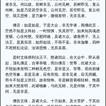
者非见。何以故。若树非见，云何见树。若树即见，复云
何树。如是乃至若空非见，云何见空。若空即见。复云何
空。我又思惟，是万象中，微细发明，无非见者。
佛言：如是如是。于是大众，非无学者，闻佛此言，
茫然不知是义终始，一时惶悚，失其所守。如来知其魂虑
变慑。心生怜愍。安慰阿难，及诸大众。诸善男子。无上
法王。是真实语，如所如说，不诳不妄。非末伽黎，四种
不死矫乱论议。汝谛思惟，无忝哀慕。
是时文殊师利法王子。愍诸四众，在大众中，即从座
起，顶礼佛足，合掌恭敬，而白佛言：世尊，此诸大众，
不悟如来发明二种精见色空。是非是义。世尊。若此前缘
色空等象，若是见者，应有所指。若非见者，应无所瞩。
而今不知是义所归。故有惊怖。非是畴昔善根轻鲜。惟愿
如来大慈发明，此诸物象，与此见精，元是何物，于其中
间，无是非是。
佛告文殊，及诸大众。十方如来。及大菩萨，于其自