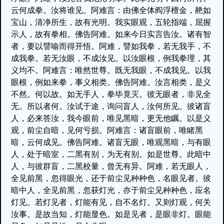
云何成拳。汝将谁见。阿难言：由佛全体阎浮檀金，赩如
宝山，清净所生，故有光明。我实眼观，五轮指端，屈握
示人，故有拳相。佛告阿难。如来今日实言告汝。诸有智
者，要以譬喻而得开悟。阿难，譬如我拳，若无我手，不
成我拳。若无汝眼，不成汝见。以汝眼根，例我拳理，其
义均不。阿难言：唯然世尊。既无我眼，不成我见。以我
眼根，例如来拳，事义相类。佛告阿难。汝言相类，是义
不然。何以故。如无手人，拳毕竟灭。彼无眼者，非见全
无。所以者何。汝试于途，询问盲人，汝何所见。彼诸盲
人，必来答汝，我今眼前，唯见黑暗，更无他瞩。以是义
观，前尘自暗，见何亏损。阿难言：诸盲眼前，唯睹黑
暗，云何成见。佛告阿难。诸盲无眼，唯观黑暗，与有眼
人，处于暗室，二黑有别，为无有别。如是世尊。此暗中
人，与彼群盲，二黑校量，曾无有异。阿难，若无眼人，
全见前黑，忽得眼光，还于前尘见种种色，名眼见者。彼
暗中人，全见前黑，忽获灯光，亦于前尘见种种色，应名
灯见。若灯见者，灯能有见，自不名灯。又则灯观，何关
汝事。是故当知，灯能显色。如是见者，是眼非灯。眼能