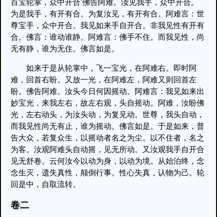
百宝轮掌，众中开合’佛告阿难。汝见我手，众中开合。
为是我手，有开有合。为复汝见，有开有合。阿难言：世
尊宝手，众中开合。我见如来手自开合。非我见性有开有
合。佛言：谁动谁静。阿难言：佛手不住。而我见性，尚
无有静，谁为无住。佛言如是。
如来于是从轮掌中，飞一宝光，在阿难右。即时阿
难，回首右盼。又放一光，在阿难左，阿难又则回首左
盼。佛告阿难。汝头今日何因摇动。阿难言：我见如来出
妙宝光，来我左右，故左右观，头自摇动。阿难，汝盼佛
光，左右动头，为汝头动，为复见动。世尊，我头自动，
而我见性尚无有止，谁为摇动。佛言如是。于是如来，普
告大众，若复众生，以摇动者名之为尘。以不住者，名之
为客。汝观阿难头自动摇，见无所动。又汝观我手自开合
见无舒卷。云何汝今以动为身，以动为境。从始泊终，念
念生灭，遗失真性，颠倒行事。性心失真，认物为己。轮
回是中，自取流转。
卷二