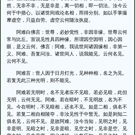
然，无非不非，无是非是，离一切相，即一切法。汝今云
何于中措心。以诸世间戏论名相，而得分别。如以手掌撮
摩虚空，只益自劳。虚空云何随汝执捉。
阿难白佛言：世尊，必妙觉性，非因非缘。世尊云何
常与比丘。宣说见性具四种缘。所谓因空因明，因心因
眼，是义云何。佛言：阿难。我说世间诸因缘相，非第一
义。阿难。吾复问汝。诸世间人，说我能见。云何名见。
云何不见。
阿难言：世人因于日月灯光，见种种相，名之为见。
若复无此三种光明，则不能见。
阿难若无明时，名不见者应不见暗。若必见暗，此但
无明，云何无见。阿难。若在暗时，不见明故，名为不
见。今在明时，不见暗相，还名不见。如是二相，俱名不
见。若复二相自相陵夺，非汝见性于中暂无。如是则知二
俱名见，云何不见。是故阿难。汝今当知，见明之时，见
非是明。见暗之时，见非是暗。见空之时，见非是空。见