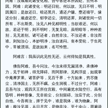
阿难：汝咸看此诸变化相。吾今各还本所因处。云何本
因。阿难：此诸变化：明还日轮。何以故。无日不明，明
因属日，是故还日。暗还黑月。通还户牖。壅还墙宇。缘
还分别，顽虚还空。郁孛还尘。清明还霁。则诸世间一切
所有，不出斯类。汝见八种见精明性，当欲谁还。何以
故。若还于明，则不明时，无复见暗。虽明暗等，种种差
别，见无差别。诸可还者，自然非汝。不汝还者，非汝而
谁。则知汝心，本妙明净，汝自迷闷。丧本受轮，于生死
中，常被漂溺。是故如来，名可怜愍。
阿难言：我虽识此见性无还。云何得知是我真性。
佛告阿难。吾今问汝。今汝未得无漏清净。承佛神
力，见于初禅，得无障碍。而阿那律。见阎浮提，如观掌
中庵摩罗果。诸菩萨等，见百千界，十方如来，穷尽微
尘，清净国土，无所不瞩。众生洞视，不过分寸。阿难：
且吾与汝，观四天王所住宫殿。中间遍览水陆空行。虽有
昏明，种种形像。无非前尘，分别留碍。汝应于此，分别
自他。今吾将汝，择于见中，谁是我体，谁为物象。阿
难：极汝见源，从日月宫，是物非汝。至七金山，周遍谛