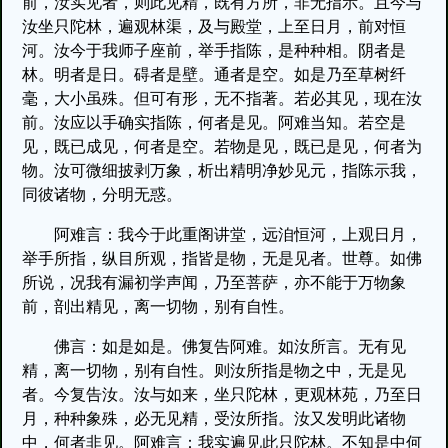
前，汝实见者，则此见精，既有方所，非无指示。且今与
汝坐只陀林，遍观林渠，及与殿堂，上至日月，前对恒
河。汝今于我师子座前，举手指陈，是种种相。阴者是
林。明者是日。碍者是壁。通者是空。如是乃至草树纤
毫，大小虽殊。但可有形，无不指著。若必其见，现在汝
前。汝应以手确实指陈，何者是见。阿难当知。若空是
见，既已成见，何者是空。若物是见，既已是见，何者为
物。汝可微细披剥万象，析出精明净妙见元，指陈示我，
同彼诸物，分明无惑。
阿难言：我今于此重阁讲堂，远洎恒河，上观日月，
举手所指，纵目所观，指皆是物，无是见者。世尊。如佛
所说，况我有漏初学声闻，乃至菩萨，亦不能于万物象
前，剖出精见，离一切物，别有自性。
佛言：如是如是。佛复告阿难。如汝所言。无有见
精，离一切物，别有自性。则汝所指是物之中，无是见
者。今复告汝。汝与如来，坐只陀林，更观林苑，乃至日
月，种种象殊，必无见精，受汝所指。汝又发明此诸物
中，何者非见。阿难言：我实遍见此只陀林。不知是中何