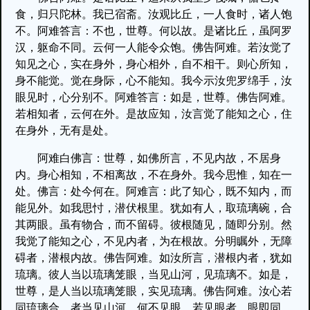
食，归只陀林。我已宿斋。汝观比丘，一人食时，诸人饱
不。阿难答言：不也，世尊。何以故。是诸比丘，虽阿罗
汉，躯命不同。云何一人能令众饱。佛告阿难。若汝觉了
知见之心，实在身外，身心相外，自不相干。则心所知，
身不能觉。觉在身际，心不能知。我今示汝兜罗绵手，汝
眼见时，心分别不。阿难答言：如是，世尊。佛告阿难。
若相知者，云何在外。是故应知，汝言觉了能知之心，住
在身外，无有是处。
阿难白佛言：世尊，如佛所言，不见内故，不居身
内。身心相知，不相离故，不在身外。我今思惟，知在一
处。佛言：处今何在。阿难言：此了知心，既不知内，而
能见外。如我思忖，潜伏根里。犹如有人，取琉璃碗，合
其两眼。虽有物合，而不留碍。彼根随见，随即分别。然
我觉了能知之心，不见内者，为在根故。分明瞩外，无障
碍者，潜根内故。佛告阿难。如汝所言，潜根内者，犹如
琉璃。彼人当以琉璃笼眼，当见山河，见琉璃不。如是，
世尊，是人当以琉璃笼眼，实见琉璃。佛告阿难。汝心若
同琉璃合。者当见山河，何不见眼。若见眼者，眼即同