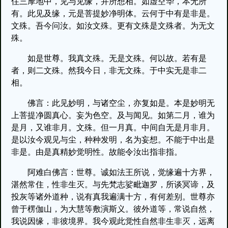
住三摩地中，见与见缘，并所想相。如虚空华，本无所
有。此见及缘，元是菩提妙净明体。云何于中有是非是。
文殊。吾今问汝。如汝文殊。更有文殊是文殊者。为无文
殊。
如是世尊。我真文殊。无是文殊。何以故。若有是
者，则二文殊。然我今日，非无文殊。于中实无是非二
相。
佛言：此见妙明，与诸空尘，亦复如是。本是妙明无
上菩提净圆真心。妄为色空。及与闻见。如第二月，谁为
是月，又谁非月。文殊。但一月真。中间自无是月非月。
是以汝今观见与尘，种种发明，名为妄想。不能于中出是
非是。由是真精妙觉明性。故能令汝出指非指。
阿难白佛言：世尊。诚如法王所说，觉缘遍十方界，
湛然常住，性非生灭。与先梵志娑毗迦罗，所谈冥谛，及
投灰等诸外道种，说有真我遍满十方，有何差别。世尊亦
曾于楞伽山，为大慧等敷演斯义。彼外道等，常说自然，
我说因缘，非彼境界。我今观此觉性自然非生非灭，远离