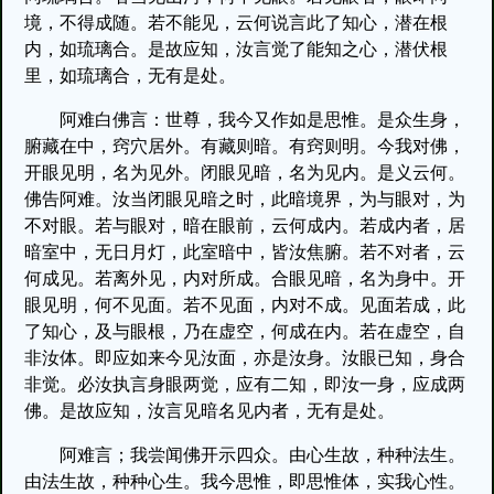
境，不得成随。若不能见，云何说言此了知心，潜在根
内，如琉璃合。是故应知，汝言觉了能知之心，潜伏根
里，如琉璃合，无有是处。
阿难白佛言：世尊，我今又作如是思惟。是众生身，
腑藏在中，窍穴居外。有藏则暗。有窍则明。今我对佛，
开眼见明，名为见外。闭眼见暗，名为见内。是义云何。
佛告阿难。汝当闭眼见暗之时，此暗境界，为与眼对，为
不对眼。若与眼对，暗在眼前，云何成内。若成内者，居
暗室中，无日月灯，此室暗中，皆汝焦腑。若不对者，云
何成见。若离外见，内对所成。合眼见暗，名为身中。开
眼见明，何不见面。若不见面，内对不成。见面若成，此
了知心，及与眼根，乃在虚空，何成在内。若在虚空，自
非汝体。即应如来今见汝面，亦是汝身。汝眼已知，身合
非觉。必汝执言身眼两觉，应有二知，即汝一身，应成两
佛。是故应知，汝言见暗名见内者，无有是处。
阿难言；我尝闻佛开示四众。由心生故，种种法生。
由法生故，种种心生。我今思惟，即思惟体，实我心性。