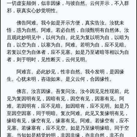
一切虚妄颠倒，似非因缘，与彼自然。云何开示，不入群
邪，获真实心妙觉明性。
佛告阿难。我今如是开示方便，真实告汝。汝犹未
悟，惑为自然。阿难。若必自然，自须甄明有自然体。汝
且观此妙明见中，以何为自。此见为复以明为自，以暗为
自，以空为自，以塞为自。阿难。若明为自，应不见暗。
若复以空为自体者，应不见塞。如是乃至诸暗等相以为自
者，则于明时，见性断灭，云何见明。
阿难言。必此妙见，性非自然。我今发明，是因缘
生。心犹未明，咨诣如来。是义云何，合因缘性。
佛言。汝言因缘。吾复问汝。汝今因见见性现前。此
见为复因明有见，因暗有见，因空有见，因塞有见。阿
难。若因明有，应不见暗。如因暗有，应不见明。如是乃
至因空因塞，同于明暗。复次阿难。此见又复缘明有见，
缘暗有见，缘空有见，缘塞有见。阿难。若缘空有，应不
见塞。若缘塞有，应不见空。如是乃至缘明缘暗。同于空
塞。当知如是精觉妙明，非因非缘，亦非自然，非不自