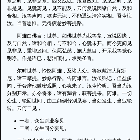
塞之时，见非是塞。四义成就。汝复应知。见见之时，见
非是见。见犹离见，见不能及，云何复说因缘自然，及和
合相。汝等声闻，狭劣无识，不能通达清净实相。吾今诲
汝。当善思惟。无得疲怠妙菩提路。
阿难白佛言：世尊。如佛世尊为我等辈，宣说因缘，
及与自然，诸和合相，与不和合，心犹未开。而今更闻见
见非见，重增迷闷。伏愿弘慈，施大慧目，开示我等觉心
明净。作是语已，悲泪顶礼，承受圣旨。
尔时世尊，怜愍阿难，及诸大众。将欲敷演大陀罗
尼，诸三摩提。妙修行路。告阿难言。汝虽强记，但益多
闻，于奢摩他微密观照，心犹未了。汝今谛听。吾当为汝
分别开示。亦令将来，诸有漏者，获菩提果。阿难。一切
众生，轮回世间，由二颠倒分别见妄，当处发生，当业轮
转。云何二见，
一者，众生别业妄见。
二者，众生同分妄见。