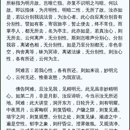
所标指为明月故。岂唯亡指。亦复不识明之与暗。何以
故。即以指体，为月明性。明暗二性，无所了故。汝亦如
是，若以分别我说法音，为汝心者。此心自应离分别音有
分别性。譬如有客，寄宿旅亭，暂止便去，终不常住。而
掌亭人，都无所去，名为亭主。此亦如是。若真汝心，则
无所去。云何离声，无分别性。斯则岂唯声分别心。分别
我容，离诸色相，无分别性。如是乃至分别都无，非色非
空，拘舍离等，昧为冥谛。离诸法缘，无分别性。则汝心
性，各有所还，云何为主。
阿难言：若我心性，各有所还。则如来说，妙明元
心，云何无还。惟垂哀愍，为我宣说。
佛告阿难。且汝见我，见精明元。此见虽非妙精明
心。如第二月，非是月影。汝应谛听。今当示汝无所还
地。阿难：此大讲堂，洞开东方，日轮升天，则有明耀。
中夜黑月，云雾晦暝，则复昏暗。户牖之隙，则复见通。
墙宇之间，则复观壅。分别之处，则复见缘。顽虚之中，
遍是空性。郁孛之象，则纡昏尘。澄霁敛氛。又观清净。