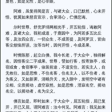
显色，如是见性，是心非眼。
阿难，虽复得闻是言，与诸大众，口已默然，心未开
悟。犹冀如来慈音宣示，合掌清心，伫佛悲诲。
尔时世尊。舒兜罗绵网相光手，开五轮指，诲敕阿
难，及诸大众。我初成道，于鹿园中，为阿若多五比丘
等，及汝四众言。一切众生，不成菩提，及阿罗汉，皆由
客尘烦恼所误。汝等当时，因何开悟，今成圣果。
时憍陈那，起立白佛。我今长老，于大众中，独得解
名。因悟客尘二字成果。世尊，譬如行客，投寄旅亭，或
宿或食，食宿事毕，俶装前途，不遑安住。若实主人，自
无攸往。如是思惟，不住名客，住名主人，以不住者，名
为客义。又如新霁。清旸升天，光入隙中，发明空中诸有
尘相。尘质摇动，虚空寂然。如是思惟，澄寂名空。摇动
名尘。以摇动者，名为尘义。
佛言如是。即时如来，于大众中，屈五轮指，屈已复
开，开已又屈。谓阿难言：汝今何见。阿难言：我见如来