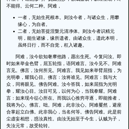
不能得。云何二种。阿难，
一者，无始生死根本。则汝今者，与诸众生，用攀
缘心，为自者。
二者，无始菩提涅槃元清净体。则汝今者识精元
明，能生诸缘，缘所遗者。由诸众生，遗此本明，
虽终日行，而不自觉，枉入诸趣。
阿难，汝今欲知奢摩他路，愿出生死。今复问汝。即
时如来举金色臂，屈五轮指，语阿难言。汝今见不。阿难
言见。佛言，汝何所见。阿难言。我见如来举臂屈指，为
光明拳，耀我心目。佛言：汝将谁见。阿难言：我与大
众，同将眼见。佛告阿难。汝今答我，如来屈指为光明
拳，耀汝心目。汝目可见，以何为心，当我拳耀。阿难
言：如来现今征心所在。而我以心推穷寻逐，即能推者，
我将为心。佛言。咄。阿难，此非汝心。阿难矍然，避座
合掌起立白佛。此非我心，当名何等。佛告阿难。此是前
尘虚妄相想，惑汝真性。由汝无始至于今生，认贼为子，
失汝元常，故受轮转。