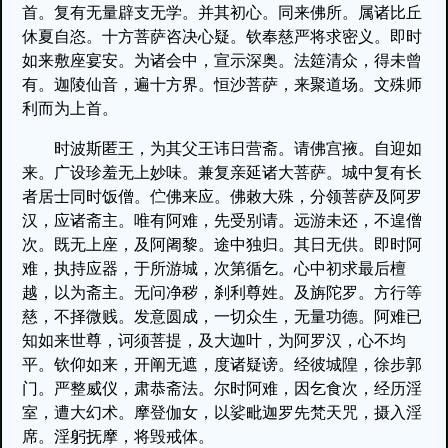
首。复有无量辟支无学。并其初心。同来佛所。属诸比丘
休夏自恣。十方菩萨咨决心疑。钦奉慈严将求密义。即时
如来敷座宴安。为诸会中，宣示深奥。法筵清众，得未曾
有。迦陵仙音，遍十方界。恒沙菩萨，来聚道场。文殊师
利而为上首。
时波斯匿王，为其父王讳日营斋。请佛宫掖。自迎如
来。广设珍羞无上妙味。兼复亲延诸大菩萨。城中复有长
者居士同时饭僧。伫佛来应。佛敕大殊，分领菩萨及阿罗
汉，应诸斋主。唯有阿难，先受别请。远游未还，不遑僧
次。既无上座，及阿阇黎。途中独归。其日无供。即时阿
难，执持应器，于所游城，次第循乞。心中初求最后檀
越，以为斋主。无问净秽，刹利尊姓。及旃陀罗。方行等
慈，不择微贱。发意圆成，一切众生，无量功德。阿难已
知如来世尊，诃须菩提，及大迦叶，为阿罗汉，心不均
平。钦仰如来，开阐无遮，度诸疑谤。经彼城隍，徐步郭
门。严整威仪，肃恭斋法。尔时阿难，因乞食次，经历淫
室，遭大幻术。摩登伽女，以娑毗迦罗先梵天咒，摄入淫
席。淫躬抚摩，将毁戒体。