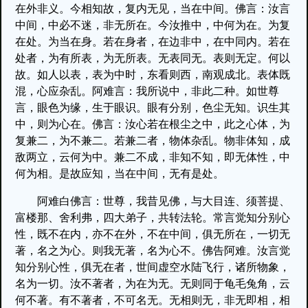
在外非义。今相知故，复内无见，当在中间。佛言：汝言
中间，中必不迷，非无所在。今汝推中，中何为在。为复
在处。为当在身。若在身者，在边非中，在中同内。若在
处者，为有所表，为无所表。无表同无。表则无定。何以
故。如人以表，表为中时，东看则西，南观成北。表体既
混，心应杂乱。阿难言：我所说中，非此二种。如世尊
言，眼色为缘，生于眼识。眼有分别，色尘无知。识生其
中，则为心在。佛言：汝心若在根尘之中，此之心体，为
复兼二，为不兼二。若兼二者，物体杂乱。物非体知，成
敌两立，云何为中。兼二不成，非知不知，即无体性，中
何为相。是故应知，当在中间，无有是处。
阿难白佛言：世尊，我昔见佛，与大目连、须菩提、
富楼那、舍利弗，四大弟子，共转法轮。常言觉知分别心
性，既不在内，亦不在外，不在中间，俱无所在，一切无
著，名之为心。则我无著，名为心不。佛告阿难。汝言觉
知分别心性，俱无在者，世间虚空水陆飞行，诸所物象，
名为一切。汝不著者，为在为无。无则同于龟毛兔角，云
何不著。有不著者，不可名无。无相则无，非无即相，相