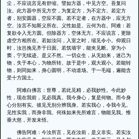
尘，不应说言见有舒缩。譬如方器，中见方空。吾复问
汝。此方器中所见方空，为复定方，为不定方。若定方
者，别安圆器，空应不圆。若不定者，在方器中，应无方
空。汝言不知斯义所在。义性如是。云何为在。阿难：若
复欲令入无方圆。但除器方，空体无方。不应说言，更除
虚空方相所在。若如汝问，入室之时，缩见令小。仰观日
时，汝岂挽见齐于日面。若筑墙宇，能夹见断。穿为小
窦，宁无续迹。是义不然。一切众生，从无始来，迷己为
物，失于本心，为物所转。故于是中，观大观小。若能转
物，则同如来，身心圆明，不动道场。于一毛端，遍能含
受十方国土。
阿难白佛言：世尊，若此见精，必我妙性。今此妙
性，现在我前，见必我真。我今身心，复是何物。而今身
心分别有实。彼见无别分辨我身。若实我心，令我今见。
见性实我，而身非我。何殊如来先所难言，物能见我。惟
垂大慈，开发未悟。
佛告阿难：今汝所言，见在汝前，是义非实。若实汝