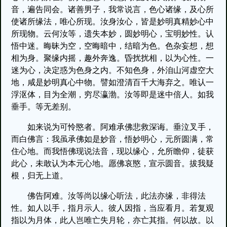
音，遍告同会。诸善男子，我常说言，色心诸缘，及心所
使诸所缘法，唯心所现。汝身汝心，皆是妙明真精妙心中
所现物。云何汝等，遗失本妙，圆妙明心，宝明妙性。认
悟中迷。晦昧为空，空晦暗中，结暗为色。色杂妄想，想
相为身。聚缘内摇，趣外奔逸。昏扰扰相，以为心性。一
迷为心，决定惑为色身之内。不知色身，外洎山河虚空大
地，咸是妙明真心中物。譬如澄清百千大海弃之。唯认一
浮沤体，目为全潮，穷尽瀛渤。汝等即是迷中倍人。如我
垂手。等无差别。
如来说为可怜愍者。阿难承佛悲救深诲。垂泣叉手，
而白佛言：我虽承佛如是妙音，悟妙明心，元所圆满，常
住心地。而我悟佛现说法音，现以缘心，允所瞻仰，徒获
此心，未敢认为本元心地。愿佛哀愍，宣示圆音。拔我疑
根，归无上道。
佛告阿难。汝等尚以缘心听法，此法亦缘，非得法
性。如人以手，指月示人。彼人因指，当应看月。若复观
指以为月体，此人岂唯亡失月轮，亦亡其指。何以故。以