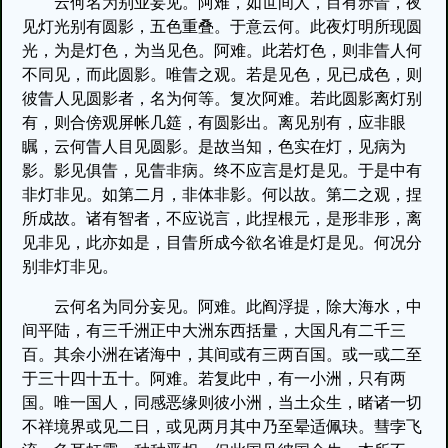
云何名为别业妄见。阿难，如世间人，目有赤眚，夜
见灯光别有圆影，五色重叠。于意云何。此夜灯明所现圆
光，为是灯色，为当见色。阿难。此若灯色，则非眚人何
不同见，而此圆影。唯眚之观。若是见色，见已成色，则
彼眚人见圆影者，名为何等。复次阿难。若此圆影离灯别
有，则合傍观屏帐几筵，有圆影出。离见别有，应非眼
瞩，云何眚人目见圆影。是故当知，色实在灯，见病为
影。影见俱眚，见眚非病。终不应言是灯是见。于是中有
非灯非见。如第二月，非体非影。何以故。第二之观，捏
所成故。诸有智者，不应说言，此捏根元，是形非形，离
见非见，此亦如是，目眚所成今欲名谁是灯是见。何况分
别非灯非见。
云何名为同分妄见。阿难。此阎浮提，除大海水，中
间平陆，有三千洲正中大洲东西括量，大国凡有二千三
百。其余小洲在诸海中，其间或有三两百国。或一或二至
于三十四十五十。阿难。若复此中，有一小洲，只有两
国。唯一国人，同感恶缘则彼小洲，当土众生，睹诸一切
不祥境界或见二日，或见两月其中乃至晕适佩玦。彗孛飞