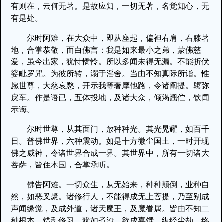
有则在，云何无著。是故应知，一切无著，名觉知心，无
有是处。
尔时阿难，在大众中，即从座起，偏袒右肩，右膝著
地，合掌恭敬，而白佛言：我是如来最小之弟，蒙佛慈
爱，虽今出家，犹恃憍怜。所以多闻未得无漏。不能折伏
娑毗罗咒。为彼所转，溺于淫舍。当由不知真际所诣。惟
愿世尊，大慈哀愍，开示我等奢摩他路，令诸阐提。隳弥
戾车。作是语已，五体投地，及诸大众，倾渴翘伫，钦闻
示诲。
尔时世尊，从其面门，放种种光。其光晃耀，如百千
日。普佛世界，六种震动。如是十方微尘国土，一时开现
佛之威神，令诸世界合成一界。其世界中，所有一切诸大
菩萨，皆住本国，合掌承听。
佛告阿难。一切众生，从无始来，种种颠倒，业种自
然，如恶叉聚。诸修行人，不能得成无上菩提，乃至别成
声闻缘觉，及成外道，诸天魔王，及魔眷属。皆由不知二
种根本，错乱修习。犹如煮沙，欲成嘉馔，纵经尘劫，终