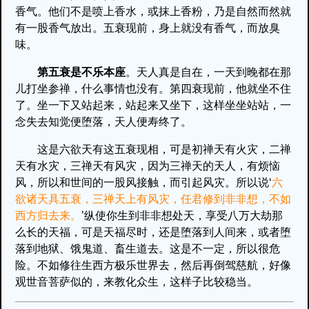
香气。他们不是喷上香水，或抹上香粉，乃是自然而然就
有一股香气放出。五衰现前，身上就没有香气，而放臭
味。
第五衰是不乐本座
。天人真是自在，一天到晚都在那
儿打坐参禅，什么事情也没有。第四衰现前，他就坐不住
了。坐一下又站起来，站起来又坐下，这样坐坐站站，一
念失去知觉便堕落，天人便寿终了。
这是六欲天有这五衰现相，可是初禅天有火灾，二禅
天有水灾，三禅天有风灾，因为三禅天的天人，有烦恼
风，所以和世间的一股风接触，而引起风灾。所以说‘
六
欲诸天具五衰，三禅天上有风灾，任君修到非非想，不如
西方归去来。
’纵使你生到非非想处天，享受八万大劫那
么长的天福，可是天福尽时，还是堕落到人间来，或者堕
落到地狱、饿鬼道、畜生道去。这是不一定，所以很危
险。不如修往生西方极乐世界去，然后再倒驾慈航，好像
观世音菩萨似的，来教化众生，这样子比较稳当。