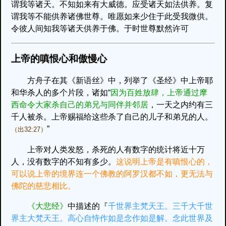
谓我等诸天。不知如来有大威德。应受诸天如法供养。复
谓我等不能供养诸佛世尊。唯愿如来少住于此受我微供。
令彼人间知我等诸天供养于佛。于时世尊默然许可
上帝的嗔恨心和傲慢心
方舟子在其《新语丝》中，列举了《圣经》中上帝耶
和华杀人的多个片段，诸如“
因为百姓放肆，上帝通过摩
西命令大家杀自己的弟兄与同伴并邻居
，一天之内约有三
千人被杀。上帝赐福给这些杀了自己的儿子和弟兄的人。
”
（出32:27）
上帝对人类发怒，杀死的人有数字的统计将近十万
人，没有数字的不知有多少。
这说明上帝是有嗔恨心的，
可以说上帝的境界连一个佛教的阿罗汉都不如，更无法与
佛陀的慈悲相比。
《大悲经》
中描述的『
千世界主梵天王。三千大千世
界主大梵天王。高心自恃作如是念作如是解。念此世界及