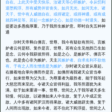
自在。上此天中受天快乐。汝诸天等心怀嫉妒。令从忉利
退堕阎浮。所有威势并皆丧失。如月无光。如河无水。诸
天子。世中有人威德自在。或得诸定。或得神通。或有成
就四神足等。若起一念嫉妒之心。如是功德一时退失。
如
提婆达多愚痴厚重。乃于我所生嫉妒意。即时自失五种神
通
尔时天帝释白佛言。世尊。我今有疑欲有所问。言嫉
妒者云何是耶。复作是言。世尊。若有众生见他胜己生如
是念。云何令我获彼所得。如是之心。是嫉妒不。佛言不
也。此是贪心非为嫉妒。天主
其嫉妒者。自求名利不欲他
有。于有之人而生憎恚是为嫉妒。
尔时诸天众皆从座起。
右膝着地合掌向佛而作是言。如佛所诲我诸天众皆当奉
行。如来世尊为父为主。为尊重者为最胜者。能于我等起
大慈悲而来至此。令诸天众皆得利益。我等所愿犹为未
满。欲于如来重请一事。世尊。世间之人于我等诸天多生
轻慢。何以故。以诸佛如来人中生故。复于人中成正觉
故。人中多有诸阿罗汉而得果故。诸大威德辟支佛。复于
人间而出现故。如来今者。若不住此下阎浮提。世间之人