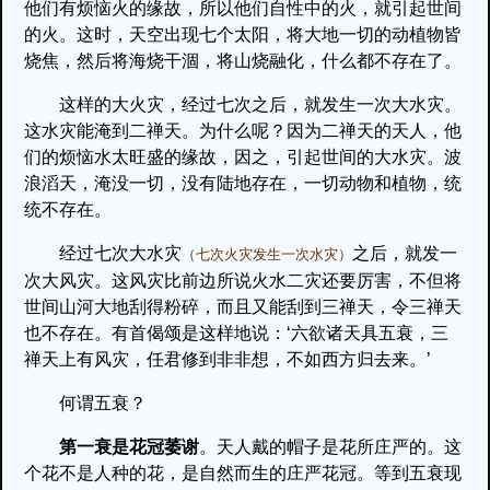
他们有烦恼火的缘故，所以他们自性中的火，就引起世间
的火。这时，天空出现七个太阳，将大地一切的动植物皆
烧焦，然后将海烧干涸，将山烧融化，什么都不存在了。
这样的大火灾，经过七次之后，就发生一次大水灾。
这水灾能淹到二禅天。为什么呢？因为二禅天的天人，他
们的烦恼水太旺盛的缘故，因之，引起世间的大水灾。波
浪滔天，淹没一切，没有陆地存在，一切动物和植物，统
统不存在。
经过七次大水灾
之后，就发一
（七次火灾发生一次水灾）
次大风灾。这风灾比前边所说火水二灾还要厉害，不但将
世间山河大地刮得粉碎，而且又能刮到三禅天，令三禅天
也不存在。有首偈颂是这样地说：‘六欲诸天具五衰，三
禅天上有风灾，任君修到非非想，不如西方归去来。’
何谓五衰？
第一衰是花冠萎谢
。天人戴的帽子是花所庄严的。这
个花不是人种的花，是自然而生的庄严花冠。等到五衰现