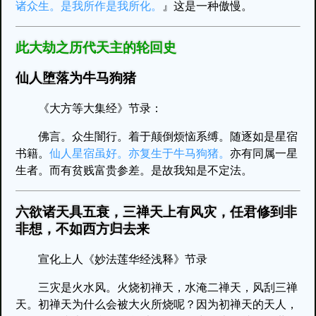
诸众生。是我所作是我所化。
』这是一种傲慢。
此大劫之历代天主的轮回史
仙人堕落为牛马狗猪
《大方等大集经》节录：
佛言。众生闇行。着于颠倒烦恼系缚。随逐如是星宿
书籍。
仙人星宿虽好。亦复生于牛马狗猪。
亦有同属一星
生者。而有贫贱富贵参差。是故我知是不定法。
六欲诸天具五衰，三禅天上有风灾，任君修到非
非想，不如西方归去来
宣化上人《妙法莲华经浅释》节录
三灾是火水风。火烧初禅天，水淹二禅天，风刮三禅
天。初禅天为什么会被大火所烧呢？因为初禅天的天人，