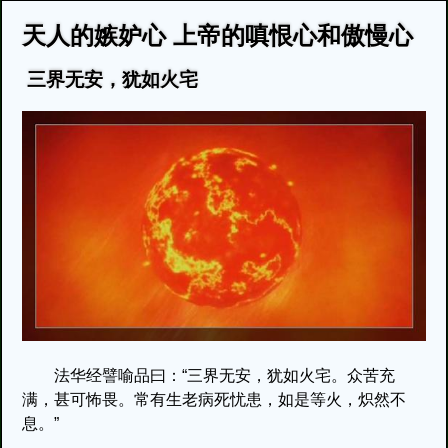
天人的嫉妒心 上帝的嗔恨心和傲慢心
三界无安，犹如火宅
法华经譬喻品曰：“三界无安，犹如火宅。众苦充
满，甚可怖畏。常有生老病死忧患，如是等火，炽然不
息。”