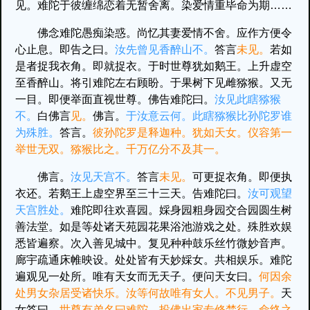
见。难陀于彼缠绵恋着无暂舍离。染爱情重毕命为期……
佛念难陀愚痴染惑。尚忆其妻爱情不舍。应作方便令
心止息。即告之曰。
汝先曾见香醉山不。
答言
未见。
若如
是者捉我衣角。即就捉衣。于时世尊犹如鹅王。上升虚空
至香醉山。将引难陀左右顾盼。于果树下见雌猕猴。又无
一目。即便举面直视世尊。佛告难陀曰。
汝见此瞎猕猴
不。
白佛言
见。
佛言。
于汝意云何。此瞎猕猴比孙陀罗谁
为殊胜。
答言。
彼孙陀罗是释迦种。犹如天女。仪容第一
举世无双。猕猴比之。千万亿分不及其一。
佛言。
汝见天宫不。
答言
未见。
可更捉衣角。即便执
衣还。若鹅王上虚空界至三十三天。告难陀曰。
汝可观望
天宫胜处。
难陀即往欢喜园。婇身园粗身园交合园圆生树
善法堂。如是等处诸天苑园花果浴池游戏之处。殊胜欢娱
悉皆遍察。次入善见城中。复见种种鼓乐丝竹微妙音声。
廊宇疏通床帷映设。处处皆有天妙婇女。共相娱乐。难陀
遍观见一处所。唯有天女而无天子。便问天女曰。
何因余
处男女杂居受诸快乐。汝等何故唯有女人。不见男子。
天
女答曰。
世尊有弟名曰难陀。投佛出家专修梵行。命终之