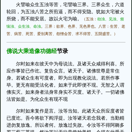
火譬喻众生五浊等苦，宅譬喻三界。三界众生，六道
轮回，为五浊八苦之所煎逼，而不得安隐。犹如大宅被火
所烧，而不能安居。故以火宅为喻。
（五浊：
劫浊、见浊、烦
恼浊、众生浊、命浊
。三界：欲界、色界、无色界也。八苦：生苦、老
苦、病苦、死苦、爱别离苦、怨憎会苦、求不得苦、五阴盛苦。）
佛说大乘造像功德经
节录
尔时如来在彼天中为母说法。及诸天众咸得利喜。所
应作事皆已作讫。复告众言。诸天子。诸佛世尊是常住
身。若诸众生有可度者。即为出现教化说法。若所作事
毕。更无有能受法化者。如来于此即便不现。无智之人谓
佛实灭。如来身者法身常身实不灭度。诸天子。一切诸佛
法皆如是。为化众生有现不现
尔时如来复作是言。汝等当知。此诸天众所应度者皆
已度讫。吾今将欲下阎浮提。汝等诸天若念我者。当勤精
进勿复放逸。所以者何。放逸过失故。令汝等不得阿耨多