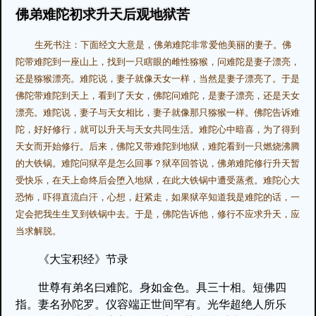
佛弟难陀初求升天后观地狱苦
生死书注：下面经文大意是，佛弟难陀非常爱他美丽的妻子。佛
陀带难陀到一座山上，找到一只瞎眼的雌性猕猴，问难陀是妻子漂亮，
还是猕猴漂亮。难陀说，妻子就像天女一样，当然是妻子漂亮了。于是
佛陀带难陀到天上，看到了天女，佛陀问难陀，是妻子漂亮，还是天女
漂亮。难陀说，妻子与天女相比，妻子就像那只猕猴一样。佛陀告诉难
陀，好好修行，就可以升天与天女共同生活。难陀心中暗喜，为了得到
天女而开始修行。后来，佛陀又带难陀到地狱，难陀看到一只燃烧沸腾
的大铁锅。难陀问狱卒是怎么回事？狱卒回答说，佛弟难陀修行升天暂
受快乐，在天上命终后会堕入地狱，在此大铁锅中遭受蒸煮。难陀心大
恐怖，吓得直流白汗，心想，赶紧走，如果狱卒知道我是难陀的话，一
定会把我生生叉到铁锅中去。于是，佛陀告诉他，修行不应求升天，应
当求解脱。
《大宝积经》节录
世尊有弟名曰难陀。身如金色。具三十相。短佛四
指。妻名孙陀罗。仪容端正世间罕有。光华超绝人所乐