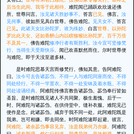
后当生此间。我等于此相待。
难陀闻已踊跃欢欣速还佛
所。世尊问言。
汝见诸天胜妙事不。
答言
已见。
佛言。
汝
见何事。
彼如所见具白世尊。佛告难陀。
见天女不。
答言
已见
。
此诸天女比孙陀罗。谁为殊妙。
白言
世尊。以孙陀
罗比此天女。还如香醉山内以瞎猕猴比孙陀罗。百千万倍
不及其一。
佛告难陀
修净行者有斯胜利。汝今宜可坚修梵
行。当得生天受斯快乐。
闻已欢喜默然而住。尔时世尊便
与难陀。即于天没至逝多林。
是时难陀思慕天宫而修梵行。佛知其意。告阿难陀
曰。
汝今可去告诸苾刍。不得一人与难陀同座而坐。不得
同处经行。不得一竿置衣。不得一处安钵及着水瓶。不得
同处读诵经典。
阿难陀传佛言教告诸苾刍。苾刍奉行皆如
圣旨。是时难陀既见诸人不共同聚。极生羞愧。后于一
时。阿难陀与诸苾刍。在供侍堂中。缝补衣服。难陀见已
便作是念。此诸苾刍。咸弃于我不同一处。此阿难陀既是
我弟。岂可相嫌。即去同坐。时阿难陀速即起避。彼言。
阿难陀。诸余苾刍事容见弃。汝是我弟何乃亦嫌。
阿难陀
曰。
诚有斯理。然仁行别道。我遵异路。是故相避。
答曰