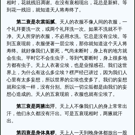
相时，花就残旧凋谢。在没有衰相现出，花总是新鲜。等
到花一残旧，就知道天人将寿终了。
第二衰是衣裳垢腻
。天人的衣服不像人间的衣服，一
个礼拜要洗一次，或两个礼拜洗一次。如果不洗就不干
净。天人所穿的衣服，不必用水洗。它总是没有尘埃。等
到五衰现前，衣服便著一层尘埃，那你就知道这个天人将
寿终。就好像我们人要死，气尚未断时，身上有的地方就
会生虫。平时它不会生虫子，等到气要断时，身上很多地
方都有虫子。天上人衣著尘埃，也是业报感召。我们这世
界上，为什么有这么多尘埃？楞严经已讲过，因为我们人
心里有太多妄想，所以世界的尘埃也变多了。我们的妄想
就和尘埃一样，没有分别。所以一切尘垢都是由我们的妄
想心造成的。天人的五衰现前，衣服也就有尘埃了。
第三衰是两腋出汗
。天上人不像我们人的身上常常出
汗，他们永久都没有汗出。可是五衰现相时，两腋就汗
出。
第四衰是身体臭秽
。天上人一天到晚身体都放出一股