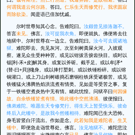
何谓我道云何尔路。
答曰。
仁乐生天而修梵行。我求圆寂
而除欲染。
闻是语已倍加忧戚。
尔时世尊知其心念。告难陀曰。
汝颇曾见捺洛迦不。
答言
未见。
佛言。
汝可捉我衣角。
即便就执。佛便将去往
地狱中。尔时世尊在一边立。告难陀曰。
汝今可去观诸地
狱。
难陀即去。先见灰河。次至剑树粪屎火河。入彼观
察。遂见众生受种种苦。或见以钳拔舌捩齿抉目。或时以
锯[利-禾+皮]解其身。或复以斧斫。截手足。或以牟[矛*
(替-曰+貝)]镵身。或以捧打槊刺。或以铁锤粉碎。或以镕
铜灌口。或上刀山剑树碓捣石磨铜柱铁床受诸极苦。或见
铁镬猛火沸腾热焰洪流煮有情类。见如是等受苦之事。复
于一铁镬空煮炎热中无有情。睹此忧惶。问狱卒曰
何因缘
故。自余铁镬皆煮有情。唯此镬中空然沸涌。
彼便报曰。
佛弟难陀。唯愿生天专修梵行。得生天上暂受快乐。彼命
终后入此镬中。是故我今然镬相待。
难陀闻已生大恐怖。
身毛皆竖白汗流出。作如是念。
此若知我是难陀者。生叉
镬中。
即便急走诣世尊处。佛言。
汝见地狱不。
难陀悲泣
雨泪哽咽而言。出微细声白言
已见。
佛言
汝见何物。
即如