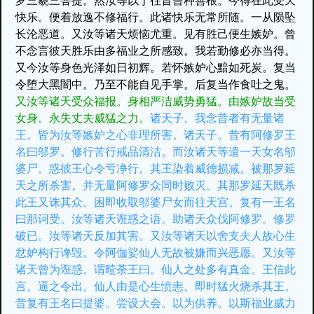
罗三藐三菩提。然汝等以于往昔曾种善根。今得在此受天
快乐。便着放逸不修福行。此诸快乐无常所随。一从陨坠
长沦恶道。又汝等诸天烦恼尤重。见有胜己便生嫉妒。曾
不念言彼天胜乐由多福业之所感致。我若勤修必亦当得。
又今汝等身色光泽如日初辉。若怀嫉妒心黯如死炭。复当
令堕大黑闇中。乃至不能自见手掌。后复当作食吐之鬼。
又汝等诸天受众福报。身相严洁威势勇猛。由嫉妒故当受
女身。永失丈夫威猛之力。
诸天子。我念昔者有无量诸
王。皆为汝等嫉妒之心非理所害。诸天子。昔有阿修罗王
名曰邬罗。修行苦行戒品清洁。而汝诸天等遣一天女名邬
婆尸。惑彼王心令亏净行。其王染着威德损减。被那罗延
天之所杀害。并无量阿修罗众同时败灭。其那罗延天既杀
此王又诛其众。困即收取邬婆尸女而往天宫。复有一王名
曰那诃受。汝等诸天诳惑之语。助诸天众伐阿修罗。修罗
破已。汝等诸天反加其害。又汝等诸天以舍支夫人故心生
忿妒构行谗毁。令阿伽娑仙人无故被嫌而兴恶愿。又汝等
诸天曾为诳惑。谓曀荼王曰。仙人之处多有真金。王信此
言。逼之令出。仙人由是心生愤恚。即时猛火烧杀其王。
昔复有王名曰提婆。尝设大会。以为供养。以斯福业威力